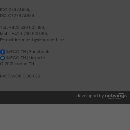
IČO 27674959,
DIČ CZ27674959
Tel.: +420 539 002 196,
Mob.: +420 736 613 666,
E-mail: imeco-th@imeco-th.cz
IMECO TH | Facebook
IMECO TH | LinkedIn
© 2019 Imeco TH
NASTAVENÍ COOKIES
developed by