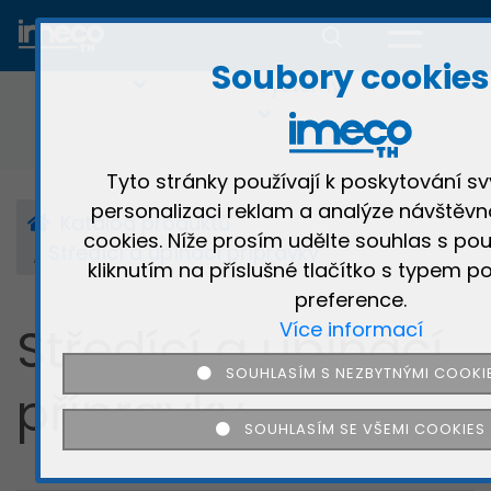
Kruhoměry
Dotykové
3D
Multisenzorov
profiloměry
optické
profiloměry
Soubory cookies
systémy
Tyto stránky používají k poskytování sv
personalizaci reklam a analýze návštěvn
Katalog produktů
cookies. Níže prosím udělte souhlas s pou
Středící a upínací přípravky
kliknutím na příslušné tlačítko s typem po
preference.
Středící a upínací
Více informací
SOUHLASÍM S NEZBYTNÝMI COOKI
přípravky
SOUHLASÍM SE VŠEMI COOKIES