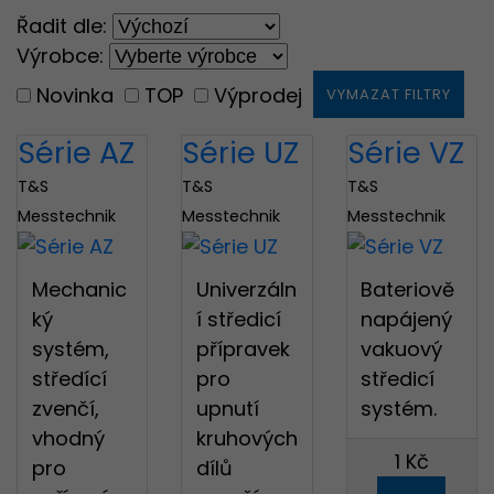
Řadit dle:
Výrobce:
Novinka
TOP
Výprodej
VYMAZAT FILTRY
Série AZ
Série UZ
Série VZ
T&S
T&S
T&S
Messtechnik
Messtechnik
Messtechnik
Mechanic
Univerzáln
Bateriově
ký
í středicí
napájený
systém,
přípravek
vakuový
středící
pro
středicí
zvenčí,
upnutí
systém.
Děkujeme
vhodný
kruhových
1 Kč
pro
dílů