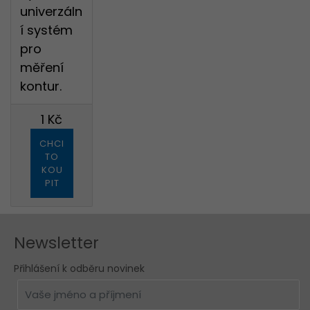
univerzáln
Děkujeme
REGISTROVAT
í systém
pro
za Vaš hlas.
měření
kontur.
1 Kč
ZAVŘ
CHCI
TO
KOU
PIT
Newsletter
Přihlášení k odběru novinek