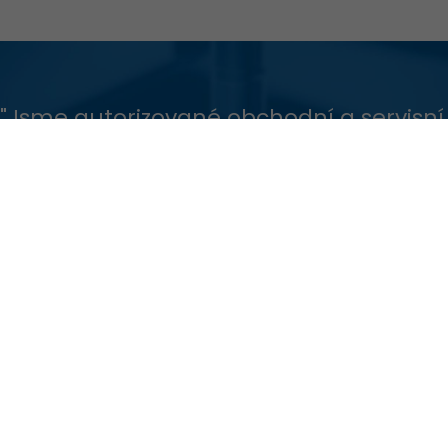
"Jsme autorizované obchodní a servisní
zastoupení předních světových výrobců
vysoce přesné měřicí techniky v oboru
měření profilu povrchu, úchylek tvaru a
polohy a měření délek."
Naši partneři