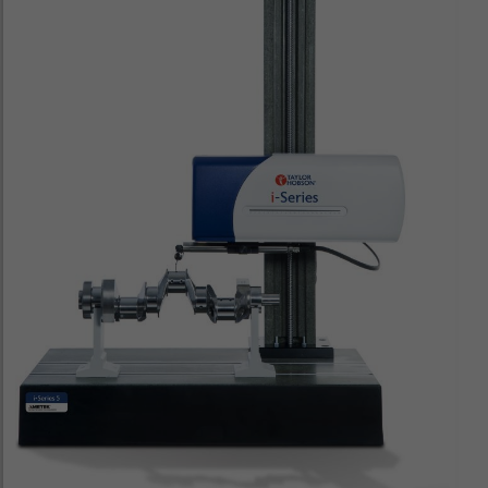
×
×
×
×
×
×
×
ZAVŘÍT
ZAVŘÍT