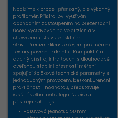
Nabízíme k prodeji přenosný, ale výkonný
profiloměr. Přístroj byl využíván
obchodním zastoupením na prezentační
účely, vystavován na veletrzích a v
Děkujeme
za Va
showroomu. Je v perfektním
stavu. Precizní dílenské řešení pro měření
textury povrchu a kontur. Kompaktní a
odolný přístroj Intra touch, s dlouhodobě
ověřenou stabilní přesností měření,
spojující špičkové technické parametry s
jednoduchým provozem, bezkonkurenční
praktičností i hodnotou, představuje
ideální volbu metrologa. Nabídka
přístroje zahrnuje:
Posuvová jednotka 50 mm