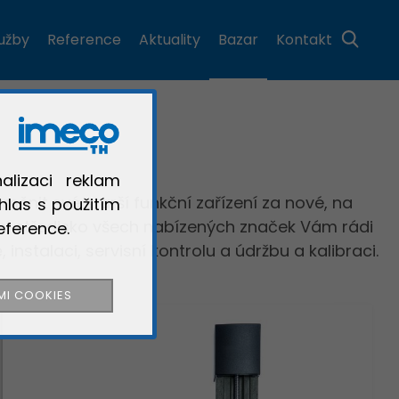
lužby
Reference
Aktuality
Bazar
Kontakt
alizaci reklam
yměnit své starší funkční zařízení za nové, na
hlas s použitím
ní středisko všech nabízených značek Vám rádi
eference.
nstalaci, servisní kontrolu a údržbu a kalibraci.
MI COOKIES