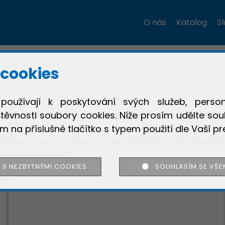
O nás
Katalog
S
cookies
používají k poskytování svých služeb, person
unkční desítky let. Přesto, pokud jste se rozhodli v
těvnosti soubory cookies. Níže prosím udělte sou
eji případnému zájemci. Jako autorizované servis
ím na příslušné tlačítko s typem použití dle Vaší pr
dprodejního stavu, balení asistenci při přepravě, i
nickou kancelář.
 S NEZBYTNÝMI COOKIES
SOUHLASÍM SE VŠE