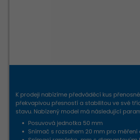
K prodeji nabízíme předváděcí kus přenosnéh
překvapivou přesností a stabilitou ve své tř
stavu. Nabízený model má následující param
Posuvová jednotka 50 mm
Snímač s rozsahem 20 mm pro měření d
Snímací raménko mm s diamantovým hr