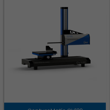
Děkujeme
Registrace
Přihlásit se
Blokování reklam
Registrace proběhla úspěšně
Přihlášení se nezdařilo
Bohužel používáte ADBLOCK
Děkujeme za zprávu
je se neshodují
a náš portál je založený na příjmech z reklamy
Prosíme aby jste vypnuli blokátor reklam.
ANO, VYPNU.
NE, NEVYPNU