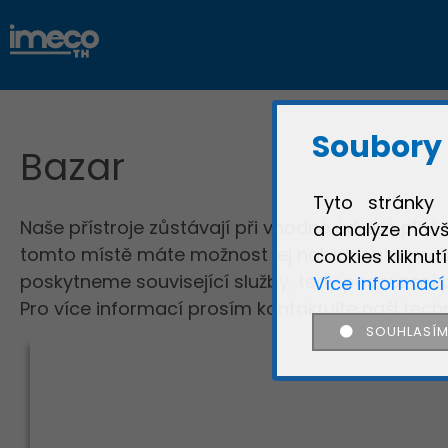
Soubory 
Bazar
Tyto stránky 
Naše přístroje zůstávají při vhodné údržbě plně f
a analýze návš
tomto místě máte možnost jej nabídnout k prod
cookies kliknut
poskytneme související služby, tedy posouzení pře
Více informací
Pro více informací prosím kontaktujte naši tech
SOUHLASÍM