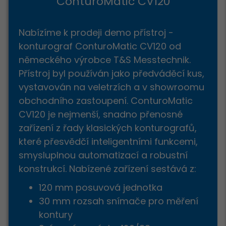
ConturoMatic CV120
Nabízíme k prodeji demo přístroj -
REGISTROVAT
konturograf ConturoMatic CV120 od
německého výrobce T&S Messtechnik.
š hlas.
Přístroj byl používán jako předváděcí kus,
vystavován na veletrzích a v showroomu
obchodního zastoupení. ConturoMatic
CV120 je nejmenší, snadno přenosné
zařízení z řady klasických konturografů,
které přesvědčí inteligentními funkcemi,
smysluplnou automatizací a robustní
konstrukcí. Nabízené zařízení sestává z:
120 mm posuvová jednotka
30 mm rozsah snímače pro měření
kontury