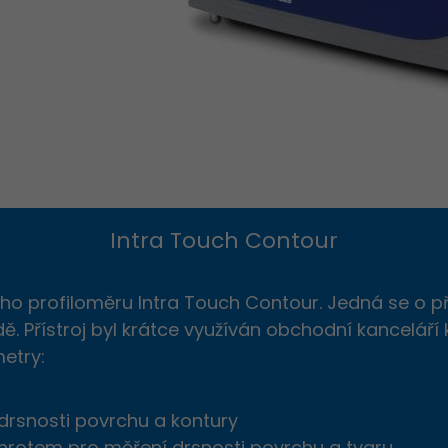
Intra Touch Contour
o profiloměru Intra Touch Contour. Jedná se o přís
ídě. Přístroj byl krátce využíván obchodní kancelá
etry:
rsnosti povrchu a kontury
otem pro měření drsnosti povrchu a tvaru