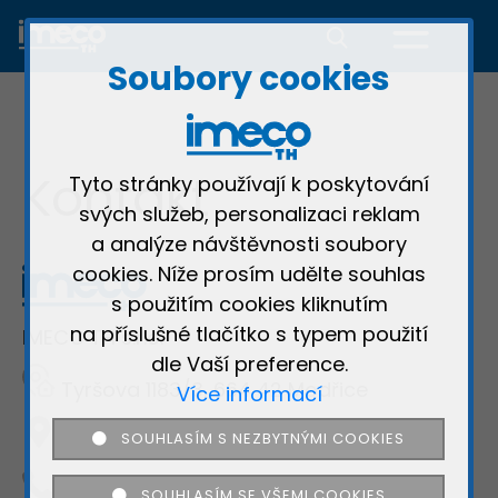
Soubory cookies
Kontakt
×
Tyto stránky používají k poskytování
svých služeb, personalizaci reklam
Děkujeme
a analýze návštěvnosti soubory
cookies. Níže prosím udělte souhlas
s použitím cookies kliknutím
na příslušné tlačítko s typem použití
IMECO TH s.r.o.
dle Vaší preference.
×
Tyršova 1183/3, 664 42 Modřice
Více informací
Registrace
×
SOUHLASÍM S NEZBYTNÝMI COOKIES
49.13574; 16.59988
×
Blokování reklam
Jméno a
×
Přihlásit se
+420 539 002 196
SOUHLASÍM SE VŠEMI COOKIES