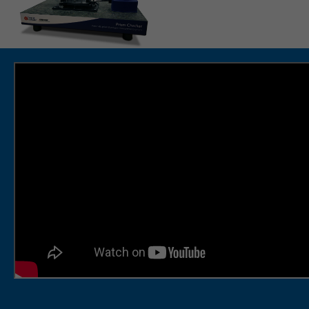
Děkujeme
Registrace
Blokování reklam
Jméno a
Přihlásit se