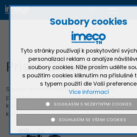
Soubory cookies
Tyto stránky používají k poskytování svých
personalizaci reklam a analýze návštěv
Prism Checker
soubory cookies. Níže prosím udělte so
s použitím cookies kliknutím na příslušné t
s typem použití dle Vaší preference
Systém automatického měření hranolů /
Více informací
polygonů. Vysoce stabilní měření úhlu a
SOUHLASÍM S NEZBYTNÝMI COOKIES
kontroly optických hranolů, mnohoúhelníků,
klínů a úhlových měrek.
SOUHLASÍM SE VŠEMI COOKIES