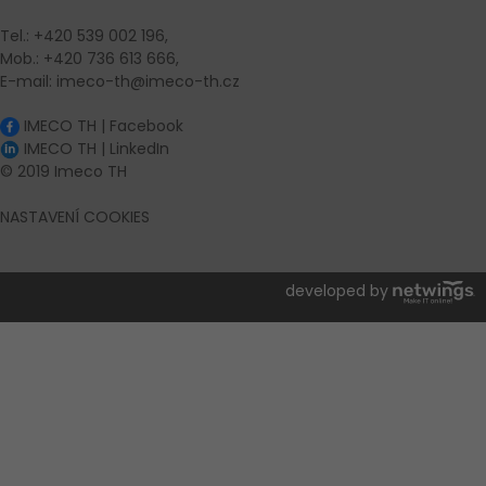
Tel.: +420 539 002 196,
Mob.: +420 736 613 666,
E-mail: imeco-th@imeco-th.cz
IMECO TH | Facebook
IMECO TH | LinkedIn
© 2019 Imeco TH
NASTAVENÍ COOKIES
developed by