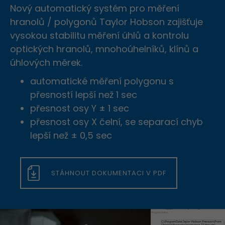
příjmení
Registrace proběhla
Nový automatický systém pro měření
Používáte adBlock!
Přihlášení se nezdařilo
hranolů / polygonů Taylor Hobson zajišťuje
@
Email
úspěšně
Bohužel používáte ADBLOCK
Děkujeme za zprávu
vysokou stabilitu měření úhlů a kontrolu
Bohužel zadané přihlašovací
a náš portál je založený na
optických hranolů, mnohoúhelníků, klínů a
Registrace proběhla úspěšně
údaje se neshodují
v nejbližší době se Vám ozveme.
příjmech z reklamy
Heslo
úhlových měrek.
Nyní se můžete přihlásit
Přejeme pěkný den
Prosíme aby jste vypnuli blokátor
automatické měření polygonu s
ZAVŘÍT
reklam.
přesností lepší než 1 sec
ZAVŘÍT
Heslo
přesnost osy Y ± 1 sec
znovu
ZAPOMENUTÉ HESLO
PŘIHLÁSIT SE
ANO, VYPNU.
NE, NEVYPNU
přesnost osy X čelní, se separací chyb
lepší než ± 0,5 sec
Děkujeme
REGISTROVAT
za Vaš hlas.
STÁHNOUT DOKUMENTACI V PDF
ZAVŘÍT