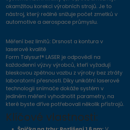
okamžitou korekci výrobních strojů. Je to
nástroj, který reálně snižuje počet zmetků v
automotive a aerospace průmyslu.
Registrace
Měření bez limitů: Drsnost a kontura v
Blokování reklam
Jméno a
Přihlásit se
laserové kvalitě
příjmení
Form Talysurf® LASER je odpovědí na
Registrace proběhl
Používáte adBlock!
Přihlášení se nezdaři
každodenní výzvy výrobců, kteří vyžadují
@
Email
úspěšně
bleskovou zpětnou vazbu z výroby bez ztráty
Bohužel používáte ADBLOC
Děkujeme za zpráv
Bohužel zadané přihlašovací
laboratorní přesnosti. Díky unikátní laserové
a náš portál je založený na
Registrace proběhla úspěšně
údaje se neshodují
technologii snímače dokáže systém v
v nejbližší době se Vám ozveme.
příjmech z reklamy
Heslo
Nyní se můžete přihlásit
jediném měření vyhodnotit parametry, na
Přejeme pěkný den
Prosíme aby jste vypnuli bloká
ZAV
které byste dříve potřebovali několik přístrojů.
reklam.
ZAV
Heslo
Klíčové vlastnosti:
znovu
ZAPOMENUTÉ HESLO
PŘIHLÁSIT
ANO, VYPNU.
NE, NEVYPNU
Špička na trhu: Rozlišení 1,6 nm:
V