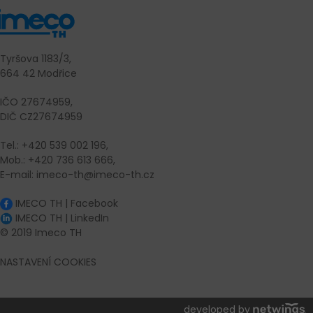
Tyršova 1183/3,
664 42 Modřice
IČO 27674959,
DIČ CZ27674959
Tel.: +420 539 002 196,
Mob.: +420 736 613 666,
E-mail: imeco-th@imeco-th.cz
IMECO TH | Facebook
IMECO TH | LinkedIn
© 2019 Imeco TH
NASTAVENÍ COOKIES
developed by