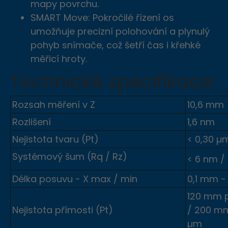
mapy povrchu.
SMART Move: Pokročilé řízení os
umožňuje precizní polohování a plynulý
pohyb snímače, což šetří čas i křehké
měřicí hroty.
Technické specifikace:
Rozsah měření v Z
10,6 mm
Rozlišení
1,6 nm
Nejistota tvaru (Pt)
< 0,30 µ
Systémový šum (Rq / Rz)
< 6 nm /
Délka posuvu - X max / min
0,1 mm -
120 mm p
Nejistota přímosti (Pt)
/ 200 mm
µm