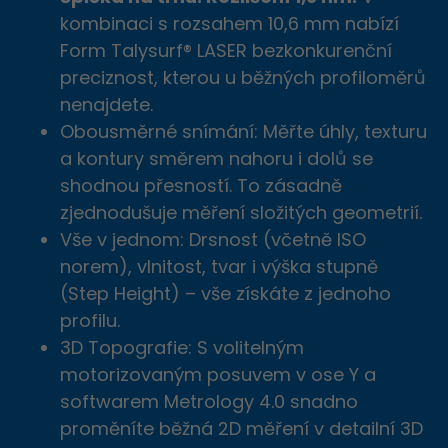
Děkujeme
REGISTROVAT
kombinaci s rozsahem 10,6 mm nabízí
Form Talysurf® LASER bezkonkurenční
za Vaš hlas.
preciznost, kterou u běžných profiloměrů
nenajdete.
Obousměrné snímání: Měřte úhly, texturu
a kontury směrem nahoru i dolů se
shodnou přesností. To zásadně
ZAVŘ
zjednodušuje měření složitých geometrií.
Vše v jednom: Drsnost (včetně ISO
norem), vlnitost, tvar i výška stupně
(Step Height) – vše získáte z jednoho
profilu.
3D Topografie: S volitelným
motorizovaným posuvem v ose Y a
softwarem Metrology 4.0 snadno
proměníte běžná 2D měření v detailní 3D