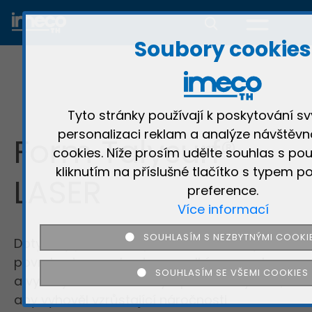
Soubory cookies
Tyto stránky používají k poskytování sv
personalizaci reklam a analýze návštěvn
Form Talysurf®
cookies. Níže prosím udělte souhlas s pou
kliknutím na příslušné tlačítko s typem po
LASER
preference.
Více informací
SOUHLASÍM S NEZBYTNÝMI COOKI
Dotykový profiloměr pro měření textury
povrchu, tvaru a kontury s velkým rozsahem
SOUHLASÍM SE VŠEMI COOKIES
a vysokým rozlišením. Byl speciálně vyvinut,
aby vyhověl vzrůstající náročnosti