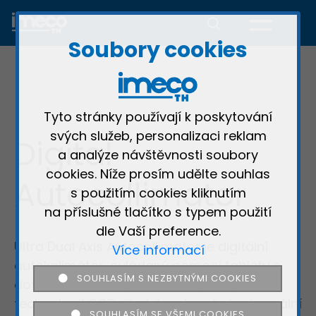
Soubory cookies
Tyto stránky používají k poskytování
svých služeb, personalizaci reklam
Digital
a analýze návštěvnosti soubory
cookies. Níže prosím udělte souhlas
Autocollimator
s použitím cookies kliknutím
na příslušné tlačítko s typem použití
×
dle Vaší preference.
Ultra Dual Axis Autocollimator je digitální
Více informací
Děkujeme
autokolimátor, ovládaný pomocí tabletu s
SOUHLASÍM S NEZBYTNÝMI COOKIES
dotykovým displejem. Díky nejnovější
technologii CCD představuje velmi univerzální
SOUHLASÍM SE VŠEMI COOKIES