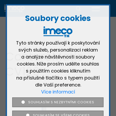
Soubory cookies
Tyto stránky používají k poskytování
svých služeb, personalizaci reklam
ConturoMatic
a analýze návštěvnosti soubory
×
cookies. Níže prosím udělte souhlas
CV120
Děkujeme
s použitím cookies kliknutím
na příslušné tlačítko s typem použití
dle Vaší preference.
Více informací
SOUHLASÍM S NEZBYTNÝMI COOKIES
×
SOUHLASÍM SE VŠEMI COOKIES