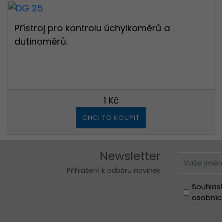
Děkujeme
za Va
Přístroj pro kontrolu úchylkoměrů a
dutinoměrů.
1 Kč
CHCI TO KOUPIT
Newsletter
Přihlášení k odběru novinek
Souhlas
osobníc