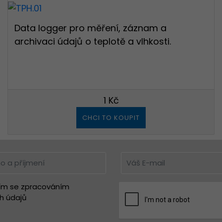
š hlas.
Data logger pro měření, záznam a
archivaci údajů o teplotě a vlhkosti.
1 Kč
CHCI TO KOUPIT
ím se zpracováním
h údajů