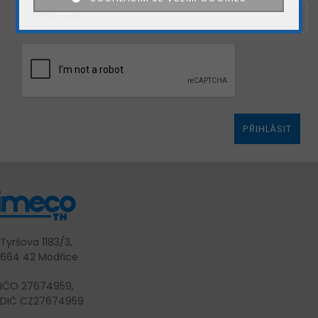
Děkujeme
REGISTROVAT
za Vaš hlas.
ZAVŘÍT
PŘIHLÁSIT
Tyršova 1183/3,
664 42 Modřice
IČO 27674959,
DIČ CZ27674959