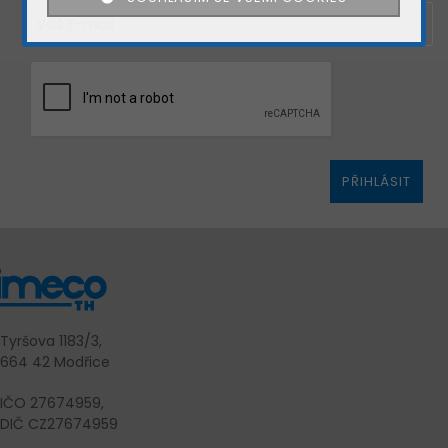
Děkujeme
REGISTROVAT
za Vaš hlas.
ZAVŘÍT
PŘIHLÁSIT
Tyršova 1183/3,
664 42 Modřice
IČO 27674959,
DIČ CZ27674959